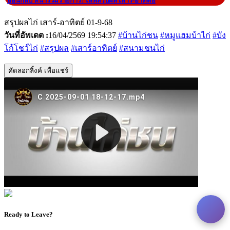
|
ย้อนกลับ หน้ารวมรายการ: ไลฟ์สรุปผล เสาร์-อาทิตย์
สรุปผลไก่ เสาร์-อาทิตย์ 01-9-68
วันที่อัพเดต :
16/04/2569 19:54:37
#บ้านไก่ชน
#หมูแฮมบ้าไก่
#บัง
โก้โชว์ไก่
#สรุปผล
#เสาร์อาทิตย์
#สนามชนไก่
คัดลอกลิ้งค์ เพื่อแชร์
Ready to Leave?