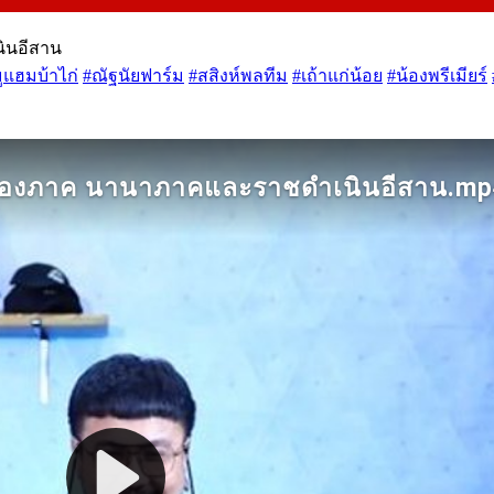
ินอีสาน
ูแฮมบ้าไก่
#ณัฐนัยฟาร์ม
#สสิงห์พลทีม
#เถ้าแก่น้อย
#น้องพรีเมียร์