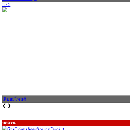
5 / 5
เสี่ยยะโพสต์
❮
❯
บทความ