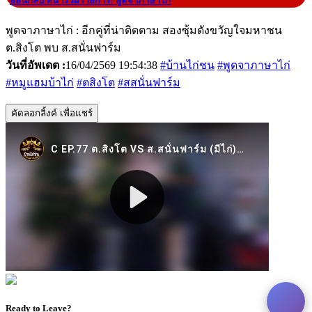
|
ย้อนกลับ หน้ารวมรายการ: พูดจาภาษาไก่
พูดจาภาษาไก่ : อีกคู่ที่น่าติดตาม สองซุ้มดังขวัญใจมหาชน
ต.สิงโต พบ ส.สนั่นฟาร์ม
วันที่อัพเดต :
16/04/2569 19:54:38
#บ้านไก่ชน
#พูดจาภาษาไก่
#หมูแฮมบ้าไก่
#ตสิงโต
#สสนั่นฟาร์ม
คัดลอกลิ้งค์ เพื่อแชร์
Ready to Leave?