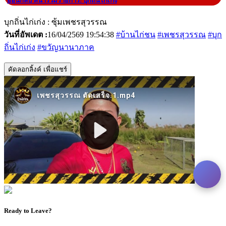
|
ย้อนกลับ หน้ารวมรายการ: บุกถิ่นไก่เก่ง
บุกถิ่นไก่เก่ง : ซุ้มเพชรสุวรรณ
วันที่อัพเดต :
16/04/2569 19:54:38
#บ้านไก่ชน
#เพชรสุวรรณ
#บุก
ถิ่นไก่เก่ง
#ขวัญนานาภาค
คัดลอกลิ้งค์ เพื่อแชร์
Ready to Leave?