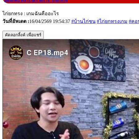
|
ย้อนกลับ หน้ารวมรายการ: ไก่ยกทรง
ไก่ยกทรง : เกมฉันคืออะไร
วันที่อัพเดต :
16/04/2569 19:54:37
#บ้านไก่ชน
#ไก่ยกทรงเกม
#คอ
คัดลอกลิ้งค์ เพื่อแชร์