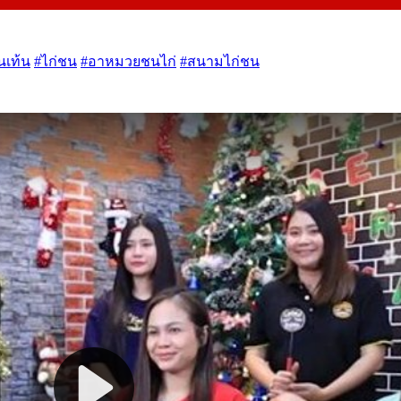
นเท้น
#ไก่ชน
#อาหมวยชนไก่
#สนามไก่ชน