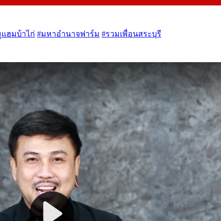
ูแฮมบ้าไก่
#มหาอำนาจฟาร์ม
#รวมเพื่อนสระบุรี