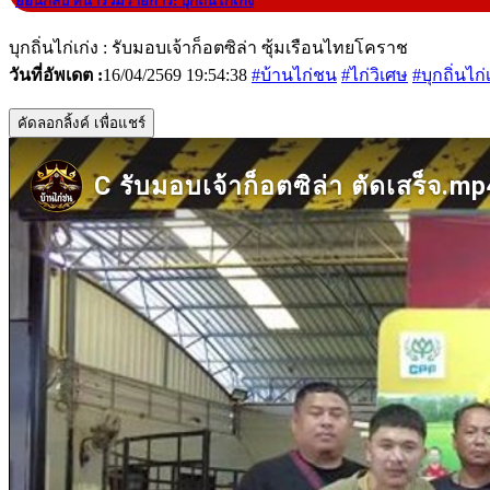
|
ย้อนกลับ หน้ารวมรายการ: บุกถิ่นไก่เก่ง
บุกถิ่นไก่เก่ง : รับมอบเจ้าก็อตซิล่า ซุ้มเรือนไทยโคราช
วันที่อัพเดต :
16/04/2569 19:54:38
#บ้านไก่ชน
#ไก่วิเศษ
#บุกถิ่นไก่
คัดลอกลิ้งค์ เพื่อแชร์