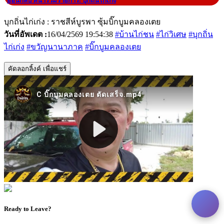
|
ย้อนกลับ หน้ารวมรายการ: บุกถิ่นไก่เก่ง
บุกถิ่นไก่เก่ง : ราชสีห์บูรพา ซุ้มบิ๊กบูมคลองเตย
วันที่อัพเดต :
16/04/2569 19:54:38
#บ้านไก่ชน
#ไก่วิเศษ
#บุกถิ่น
ไก่เก่ง
#ขวัญนานาภาค
#บิ๊กบูมคลองเตย
คัดลอกลิ้งค์ เพื่อแชร์
Ready to Leave?