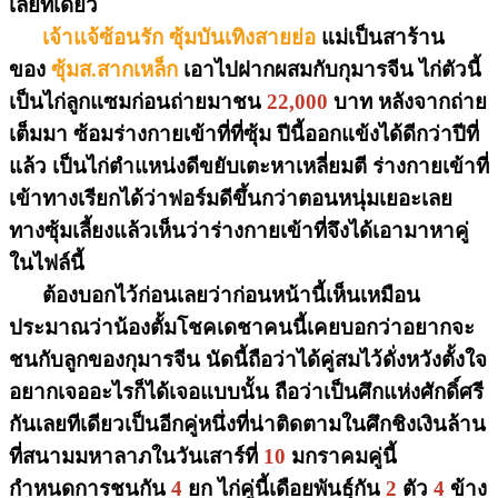
เลยทีเดียว
เจ้าแจ้ซ้อนรัก ซุ้มบันเทิงสายย่อ
แม่เป็นสาร้าน
ของ
ซุ้มส.สากเหล็ก
เอาไปฝากผสมกับกุมารจีน ไก่ตัวนี้
เป็นไก่ลูกแซมก่อนถ่ายมาชน
22,000
บาท หลังจากถ่าย
เต็มมา ซ้อมร่างกายเข้าที่ที่ซุ้ม ปีนี้ออกแข้งได้ดีกว่าปีที่
แล้ว เป็นไก่ตำแหน่งดีขยับเตะหาเหลี่ยมตี ร่างกายเข้าที่
เข้าทางเรียกได้ว่าฟอร์มดีขึ้นกว่าตอนหนุ่มเยอะเลย
ทางซุ้มเลี้ยงแล้วเห็นว่าร่างกายเข้าที่จึงได้เอามาหาคู่
ในไฟล์นี้
ต้องบอกไว้ก่อนเลยว่าก่อนหน้านี้เห็นเหมือน
ประมาณว่าน้องตั้มโชคเดชาคนนี้เคยบอกว่าอยากจะ
ชนกับลูกของกุมารจีน นัดนี้ถือว่าได้คู่สมไว้ดั่งหวังตั้งใจ
อยากเจออะไรก็ได้เจอแบบนั้น ถือว่าเป็นศึกแห่งศักดิ์ศรี
กันเลยทีเดียวเป็นอีกคู่หนึ่งที่น่าติดตามในศึกชิงเงินล้าน
ที่สนามมหาลาภในวันเสาร์ที่
10
มกราคมคู่นี้
กำหนดการชนกัน
4
ยก ไก่คู่นี้เดือยพันธุ์กัน
2
ตัว
4
ข้าง