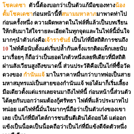
โชคเดชา
ตัวนี้ต้องบอกว่าเป็นตัวแก้มือของทาง
น้อง
ตั้มโชคเดชา
ก่อนหน้านี้ที่
สนามมหาลาภ
มาพาดท่าไป
ก่อนครั้งหนึ่ง ความผิดพลาดในไฟล์ที่แล้วเป็นบทเรียน
ให้กลับมาใส่ใจรายละเอียดในทุกจุดและในไฟล์นี้มั่นใจ
มากๆนำตัวเก่งคือ
เจ้าราชันย์
เป็นไก่ที่มีสถิติการชนถึง
10
ไฟท์คือนับตั้งแต่เริ่มปล้ำกันครั้งแรกติดแพ็กเลยนับ
มาเรื่อยๆ ก็ถือว่าเป็นยอดไกตัวหนึ่งเลยทีเดียวที่มีสถิติ
ผ่านสังเวียนสูงถึงขนาดนี้ ส่วนประวัติคือเป็นไก่ที่ซื้อวัด
ดวงของ
กำนันแจ้
มาในราคาหมื่นกว่าบาทพ่อเป็นสาย
มหาสมุทรแม่เป็นสายของกำนันแจ้ พอได้มาก็เริ่มเลี้ยง
มือเดียวตั้งแต่แรกเลยจนมาถึงไฟท์นี้ ก่อนหน้านี้ส่วนตัว
ได้คุยกันบอกว่าผมต้องกู้ศรัทธา ไฟต์ที่แล้วประมาทไป
หน่อย แต่ไฟท์นี้มั่นใจมากๆนี่ถือว่าเป็นตัวเก่งของเขา
เลย เป็นไก่ที่มีสไตล์การชนยืนตีเดินได้ถอยได้ แต่ออก
แข้งเป็นน็อคเป็นน็อคถือว่าเป็นไก่ที่มีแข้งดีจัดตัวหนึ่ง