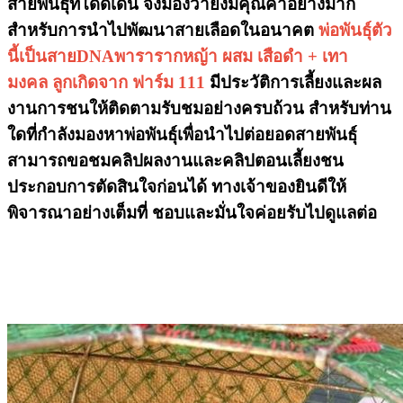
สายพันธุ์ที่โดดเด่น จึงมองว่ายังมีคุณค่าอย่างมาก
สำหรับการนำไปพัฒนาสายเลือดในอนาคต
พ่อพันธุ์ตัว
นี้เป็นสายDNAพารารากหญ้า ผสม เสือดำ + เทา
มงคล ลูกเกิดจาก ฟาร์ม 111
มีประวัติการเลี้ยงและผล
งานการชนให้ติดตามรับชมอย่างครบถ้วน สำหรับท่าน
ใดที่กำลังมองหาพ่อพันธุ์เพื่อนำไปต่อยอดสายพันธุ์
สามารถขอชมคลิปผลงานและคลิปตอนเลี้ยงชน
ประกอบการตัดสินใจก่อนได้ ทางเจ้าของยินดีให้
พิจารณาอย่างเต็มที่ ชอบและมั่นใจค่อยรับไปดูแลต่อ