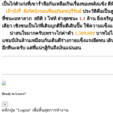
เป็นไก่ตัวเก่งที่เขาร่ำลือกันเหลือเกินเรื่องของพลังแข้ง ต
เจ้าบังรี่ สังกัดบังรอนทีมอภิเดชบุรีรัมย์
ประวัติคือเป็น
ที่ชนะมหาลาภ สถิติ
3
ไฟท์ ล่าสุดชนะ
1.1
ล้าน ยิ่งเจริ
เดียว เชิงชนเป็นไก่ที่เดินบุกตีจิ้มตีเดินปั๊ม ใช้ความแข
น่าสนใจมากครับเพราะไก่ค่าตัว
1,500,000
บาทไม่ได
แชมป์เงินล้านเหมือนกันเดินตีร่างกายแข็งแรงอึดทน เดินห
อีกทีนะครับ แต่ที่แน่ๆสู้กันถึงเงินแน่นอน
Ready to Leave?
×
คลิกปุ่ม "Logout" เพื่อสิ้นสุดการทำงาน.