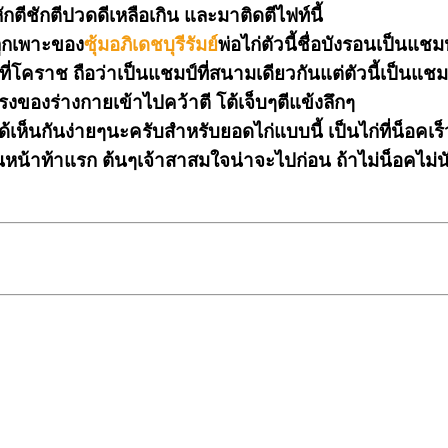
ีหักตีชักตีปวดดีเหลือเกิน และมาติดตีไฟท์นี้
ลูกเพาะของ
ซุ้มอภิเดชบุรีรัมย์
พ่อไก่ตัวนี้ชื่อบังรอนเป็นแชม
ญที่โคราช ถือว่าเป็นแชมป์ที่สนามเดียวกันแต่ตัวนี้เป็นแชมป์
็งแรงของร่างกายเข้าไปคว้าตี โต้เจ็บๆตีแข้งลึกๆ
้เห็นกันง่ายๆนะครับสำหรับยอดไก่แบบนี้ เป็นไก่ที่น็อคเร็
น้าท้าแรก ต้นๆเจ้าสาสมใจน่าจะไปก่อน ถ้าไม่น็อคไม่นับแล้