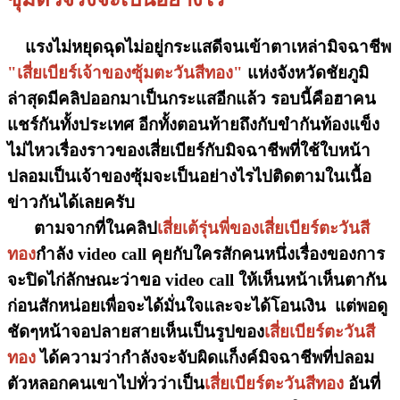
แรงไม่หยุดฉุดไม่อยู่กระแสดีจนเข้าตาเหล่ามิจฉาชีพ
"เสี่ยเบียร์เจ้าของซุ้มตะวันสีทอง"
แห่งจังหวัดชัยภูมิ
ล่าสุดมีคลิปออกมาเป็นกระแสอีกแล้ว รอบนี้คือฮาคน
แชร์กันทั้งประเทศ อีกทั้งตอนท้ายถึงกับขำกันท้องแข็ง
ไม่ไหวเรื่องราวของเสี่ยเบียร์กับมิจฉาชีพที่ใช้ใบหน้า
ปลอมเป็นเจ้าของซุ้มจะเป็นอย่างไรไปติดตามในเนื้อ
ข่าวกันได้เลยครับ
ตามจากที่ในคลิป
เสี่ยเต้รุ่นพี่ของเสี่ยเบียร์ตะวันสี
ทอง
กำลัง video call คุยกับใครสักคนหนึ่งเรื่องของการ
จะปิดไก่ลักษณะว่าขอ video call ให้เห็นหน้าเห็นตากัน
ก่อนสักหน่อยเพื่อจะได้มั่นใจและจะได้โอนเงิน แต่พอดู
ชัดๆหน้าจอปลายสายเห็นเป็นรูปของ
เสี่ยเบียร์ตะวันสี
ทอง
ได้ความว่ากำลังจะจับผิดแก็งค์มิจฉาชีพที่ปลอม
ตัวหลอกคนเขาไปทั่วว่าเป็น
เสี่ยเบียร์ตะวันสีทอง
อันที่