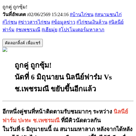
ถูกคู่ ถูกซุ้ม!
วันที่อัพเดต :
02/06/2569 15:24:16
#บ้านไก่ชน
#สนามชนไก่
#ไก่ชน
#ข่าวสารไก่ชน
#ข้อมูลข่าว
#ไก่ชนเงินล้าน
#นิลนีย์
ฟาร์ม
#ชเพชรมณี
#เฮียมุ่ย
#โปรโมเตอร์มหาลาภ
คัดลอกลิ้งค์ เพื่อแชร์
ถูกคู่ ถูกซุ้ม!
นัดที่ 6 มิถุนายน นิลนีย์ฟาร๋ม Vs
ช.เพชรมณี ขยับขึ้นอีกแล้ว
อีกหนึ่งคู่ชนที่หน้าติดตามรับชมมากๆ
ระหว่าง
นิลนีย์
ฟาร์ม ปะทะ ช.เพชรมณี
ที่มีคิวนัดดวลกัน
ในวันที่
6 มิถุนายนนี้ ณ สนามมหาลาภ
หลังจากได้หลัง